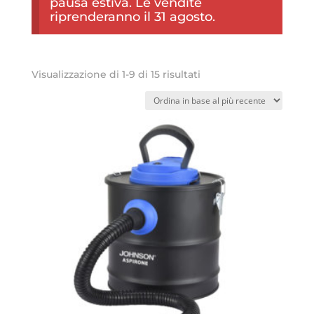
pausa estiva. Le vendite
riprenderanno il 31 agosto.
Ordina
Visualizzazione di 1-9 di 15 risultati
in
base
al
più
recente