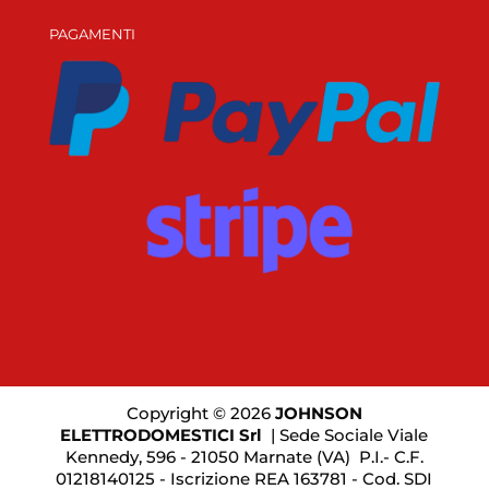
PAGAMENTI
Copyright © 2026
JOHNSON
ELETTRODOMESTICI Srl
| Sede Sociale Viale
Kennedy, 596 - 21050 Marnate (VA)
P.I.- C.F.
01218140125 - Iscrizione REA 163781 - Cod. SDI