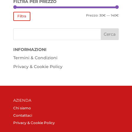
FILTRA PER PREZZO
Prezzo
Prezzo
Prezzo:
30€
—
140€
Filtra
Min
Max
INFORMAZIONI
Termini & Condizioni
Privacy & Cookie Policy
AZIENDA
Chi siamo
Contattaci
Privacy & Cookie Policy