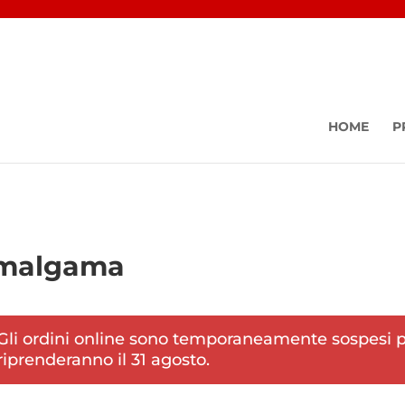
HOME
P
me
/ Prodotti taggati “amalgama”
malgama
Gli ordini online sono temporaneamente sospesi pe
riprenderanno il 31 agosto.