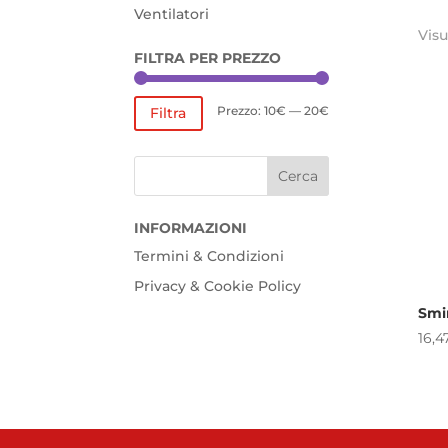
Ventilatori
Visu
FILTRA PER PREZZO
Prezzo
Prezzo
Prezzo:
10€
—
20€
Filtra
Min
Max
INFORMAZIONI
Termini & Condizioni
Privacy & Cookie Policy
Smi
16,4