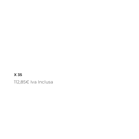
X 35
112,85
€
Iva Inclusa