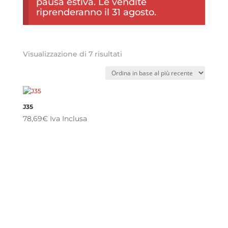
pausa estiva. Le vendite
riprenderanno il 31 agosto.
Ordina
Visualizzazione di 7 risultati
in
base
al
più
recente
J35
78,69
€
Iva Inclusa