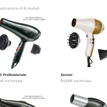
Ordina
alizzazione di 8 risultati
in
base
al
più
recente
0 Professionale
Sensor
6
€
Iva Inclusa
64,66
€
Iva Inclusa