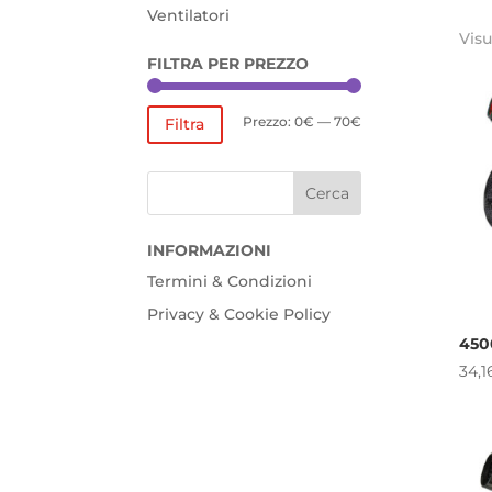
Ventilatori
Visu
FILTRA PER PREZZO
Prezzo
Prezzo
Prezzo:
0€
—
70€
Filtra
Min
Max
INFORMAZIONI
Termini & Condizioni
Privacy & Cookie Policy
450
34,1