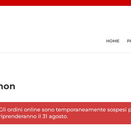
HOME
P
me
/ Prodotti taggati “phon”
hon
Gli ordini online sono temporaneamente sospesi pe
riprenderanno il 31 agosto.