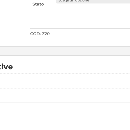
Stato
COD:
Z20
tive