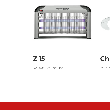
Z 15
Ch
32,94
€
Iva Inclusa
251,9