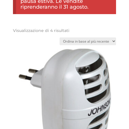
pausa estiva. Le vendite
riprenderanno il 31 agosto.
Ordina
Visualizzazione di 4 risultati
in
base
al
più
recente