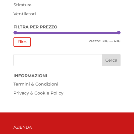
Stiratura
Ventilatori
FILTRA PER PREZZO
Prezzo
Prezzo
Prezzo:
30€
—
40€
Filtra
Min
Max
INFORMAZIONI
Termini & Condizioni
Privacy & Cookie Policy
AZIENDA